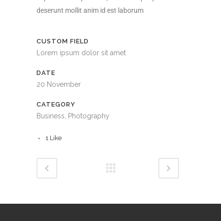
deserunt mollit anim id est laborum
CUSTOM FIELD
Lorem ipsum dolor sit amet
DATE
20 November
CATEGORY
Business, Photography
1
Like